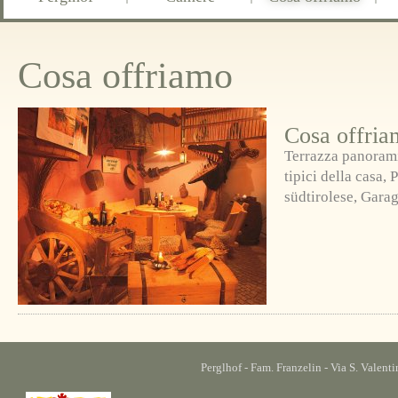
Cosa offriamo
Cosa offria
Terrazza panorami
tipici della casa, 
südtirolese, Gara
Perglhof - Fam. Franzelin - Via S. Valen