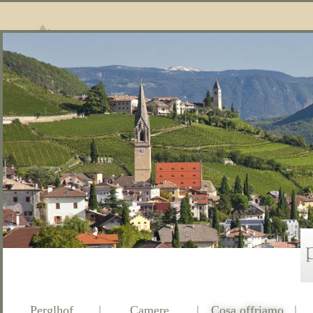
Perglhof
Camere
Cosa offriamo